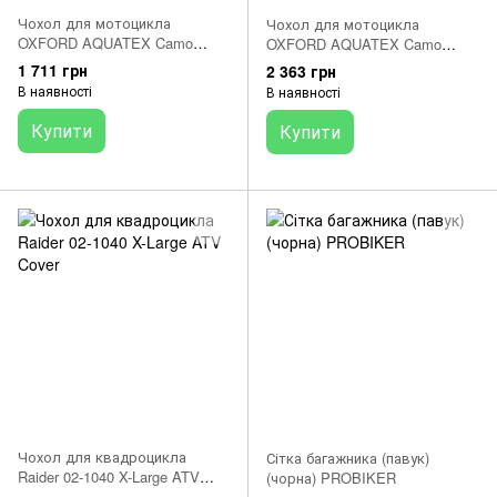
Чохол для мотоцикла
Чохол для мотоцикла
OXFORD AQUATEX Camo
OXFORD AQUATEX Camo
колір camo розмір M (CV212)
колір camo розмір L
1 711 грн
2 363 грн
В наявності
В наявності
Купити
Купити
Чохол для квадроцикла
Сітка багажника (павук)
Raider 02-1040 X-Large ATV
(чорна) PROBIKER
Cover