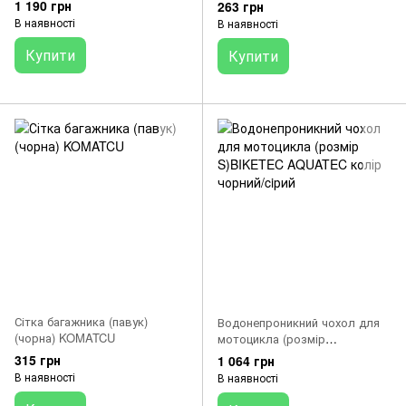
1 190 грн
263 грн
В наявності
В наявності
Купити
Купити
Сітка багажника (павук)
Водонепроникний чохол для
(чорна) KOMATCU
мотоцикла (розмір
S)BIKETEC AQUATEC колір
315 грн
1 064 грн
чорний/ciрий
В наявності
В наявності