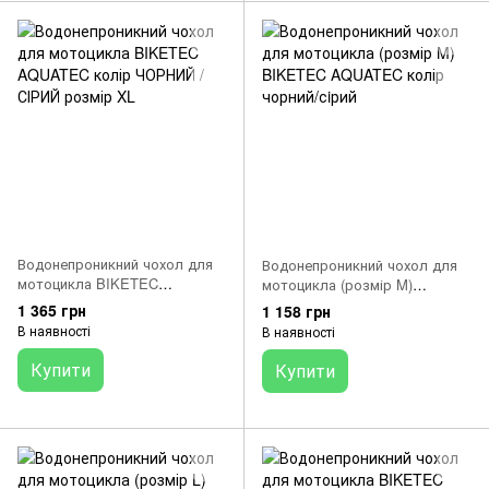
Водонепроникний чохол для
Водонепроникний чохол для
мотоцикла BIKETEC
мотоцикла (розмір M)
AQUATEC колір ЧОРНИЙ /
BIKETEC AQUATEC колір
1 365 грн
1 158 грн
СІРИЙ розмір XL
чорний/сiрий
В наявності
В наявності
Купити
Купити