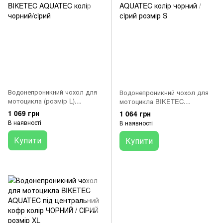
Водонепроникний чохол для
Водонепроникний чохол для
мотоцикла (розмір L)
мотоцикла BIKETEC
BIKETEC AQUATEC колір
AQUATEC колір чорний / сiрий
1 069 грн
1 064 грн
чорний/ciрий
розмір S
В наявності
В наявності
Купити
Купити