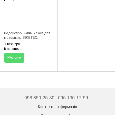
Водонепроникний чохол для
мотоцикла BIKETEC
AQUATEC під центральний
1 628 грн
кофр колір ЧОРНИЙ / СІРИЙ
В наявності
розмір XL
Купити
098 650-25-80
095 130-17-99
Контактна інформація