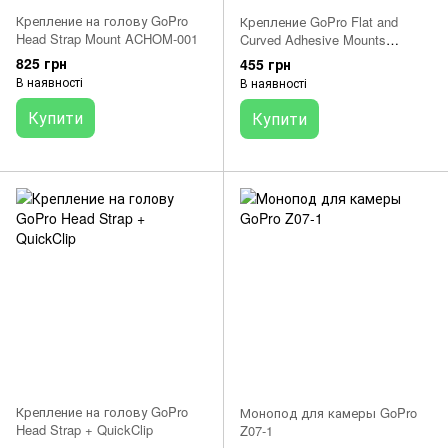
Крепление на голову GoPro
Крепление GoPro Flat and
Head Strap Mount ACHOM-001
Curved Adhesive Mounts
(AACFT-001)
825 грн
455 грн
В наявності
В наявності
Купити
Купити
Крепление на голову GoPro
Монопод для камеры GoPro
Head Strap + QuickClip
Z07-1