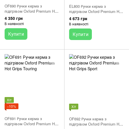
OF690 Ручки керма з
EL800 Ручки керма з
підігрівом Oxford Premium Hot
підігрівом Oxford Premium Hot
Grips Adventure для Ендуро
Grips Cruiser
4 350 грн
4 673 грн
В наявності
В наявності
Купити
Купити
Хіт
−10%
Хіт
OF691 Ручки керма з
OF692 Ручки керма з
підігрівом Oxford Premium Hot
підігрівом Oxford Premium Hot
Grips Touring