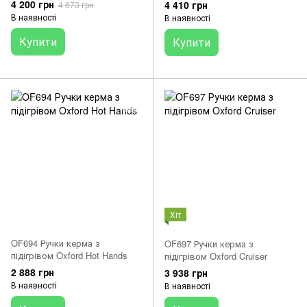
Grips Sport
4 200 грн
4 410 грн
4 673 грн
В наявності
В наявності
Купити
Купити
Хіт
OF694 Ручки керма з
OF697 Ручки керма з
підігрівом Oxford Hot Hands
підігрівом Oxford Cruiser
2 888 грн
3 938 грн
В наявності
В наявності