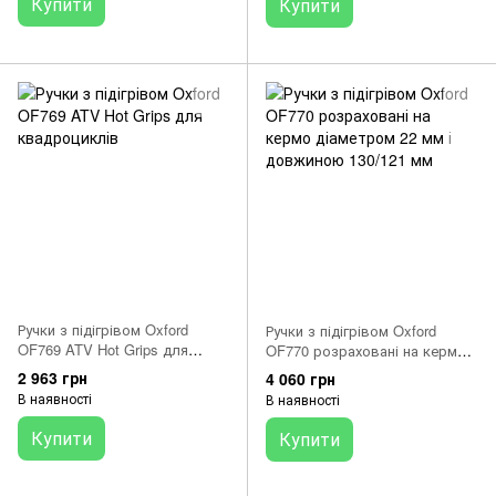
Купити
Купити
Ручки з підігрівом Oxford
Ручки з підігрівом Oxford
OF769 ATV Hot Grips для
OF770 розраховані на кермо
квадроциклів
діаметром 22 мм і довжиною
2 963 грн
4 060 грн
130/121 мм
В наявності
В наявності
Купити
Купити