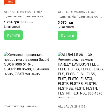
−16%
ALLBALLS 28-1127 - Набір
ALLBALLS 28-1087 - Набір
підшипників і сальників осі
підшипників і сальників осі
маятника
маятника
1 764 грн
3 570 грн
2 111 грн
В наявності
В наявності
Купити
Купити
Комплект підшипника
ALLBALLS 28-1139 -