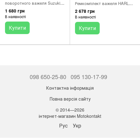
поворотного важеля Suzuki
Ремкомплект важеля HARLEY
GSX-R1000 01-04, GSXR1100
DAVIDSON FLDE, FLFB,
1 680 грн
2 678 грн
95-98, GSX-R600 97-05,
FLFBS, FLHC, FLHCS, FLS,
В наявності
В наявності
GSXR750 94-05
FLSB, FLSL, FLSS, FLST,
FLSTC, FLSTCI, FLSTF,
Купити
Купити
FLSTFB, FLSTFI, FLSTFSE,
FLSTI, FLSTN, FLSTNI,
FLSTNSE 883-1870 2000-2022
098 650-25-80
095 130-17-99
Контактна інформація
Повна версія сайту
© 2014—2026
інтернет-магазин Motokontakt
Рус
Укр