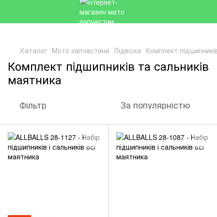
Каталог
Мото запчастини
Підвіска
Комплект пiдшипникi
Комплект пiдшипникiв та сальникiв
маятника
Фільтр
За популярністю