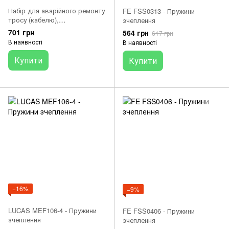
Набір для аварійного ремонту
FE FSS0313 - Пружини
тросу (кабелю),
зчеплення
універсальний Oxford OX774
701 грн
564 грн
617 грн
В наявності
В наявності
Купити
Купити
−16%
−9%
LUCAS MEF106-4 - Пружини
FE FSS0406 - Пружини
зчеплення
зчеплення