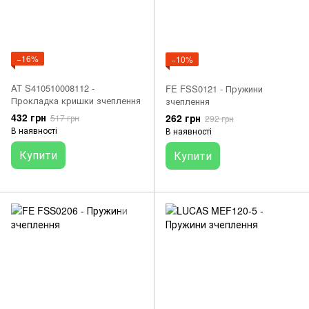
−16%
−10%
AT S410510008112 -
FE FSS0121 - Пружини
Прокладка кришки зчеплення
зчеплення
432 грн
262 грн
517 грн
292 грн
В наявності
В наявності
Купити
Купити