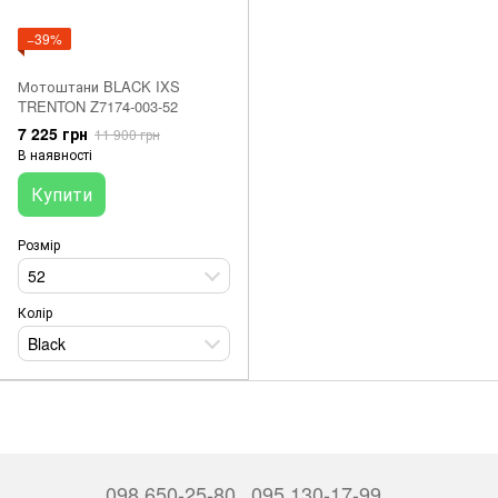
−39%
Мотоштани BLACK IXS
TRENTON Z7174-003-52
7 225 грн
11 900 грн
В наявності
Купити
Розмір
52
Колір
Black
098 650-25-80
095 130-17-99