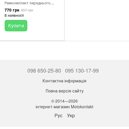
Ремкомплект переднього
головного гальмівного
770 грн
857 грн
циліндра
В наявності
Купити
098 650-25-80
095 130-17-99
Контактна інформація
Повна версія сайту
© 2014—2026
інтернет-магазин Motokontakt
Рус
Укр