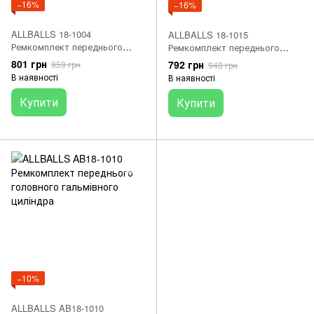
−16%
−16%
ALLBALLS 18-1004
ALLBALLS 18-1015
Ремкомплект переднього
Ремкомплект переднього
головного гальмівного
головного гальмівного
801 грн
792 грн
959 грн
948 грн
циліндра
циліндра
В наявності
В наявності
Купити
Купити
−10%
ALLBALLS AB18-1010