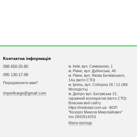
Контактна інформація
098 650-25-80
м. Київ, вул. Симеренко, 1
м. Рівне, вул. Дубенська, 46
095 130-17-99
м. Рівне, вул. Якова Бичківського,
14а (мото СТО)
Передзвонити вам?
м. Ірпінь, вул. Соборна 2К / 12 (ЖК
Молодість)
importkargo@gmail.com
м. Днiпро вул. Батумська 15,
гаражний кооператив (мото СТО)
Власник веб-сайту
https://motostar.com.ua : ФОП
"Козоріз Микола Миколайович"
iпн 2942814253
Мапа проїзду