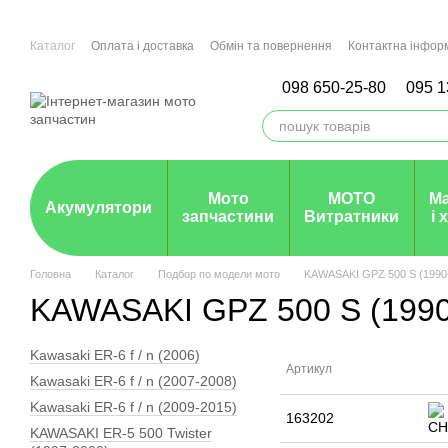
Перейти до основного контенту
Каталог
Оплата і доставка
Обмін та повернення
Контактна інфор
Мото СТО м.Рівне, Ірпінь, Дніпро
Гарантія
098 650-25-80
095 1
Мото
МОТО
М
Акумулятори
запчастини
Витратники
і 
Головна
Каталог
Подбор по модели мото
KAWASAKI GPZ 500 S (1990
KAWASAKI GPZ 500 S (1990
Kawasaki ER-6 f / n (2006)
Артикул
Kawasaki ER-6 f / n (2007-2008)
Kawasaki ER-6 f / n (2009-2015)
163202
KAWASAKI ER-5 500 Twister