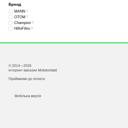
Бренд
MANN
1
OTOM
2
Champion
2
HifloFiltro
4
© 2014—2026
інтернет-магазин Motokontakt
Приймаємо до оплати
Мобільна версія