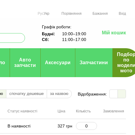
Порівняння
Рус
Укр
Бажання
Вхід
Графік роботи:
Мій кошик
Будні:
10:00–19:00
Сб:
11:00–17:00
Подбо
Авто
по
ло
Аксесуари
Запчастини
запчасти
модел
мото
тю
спочатку дешевше
за назвою
Відображення:
Статус наявності
Ціна
Кількість
Замовлення
В наявності
327 грн