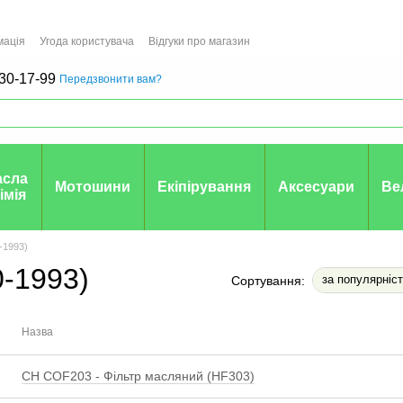
мація
Угода користувача
Відгуки про магазин
30-17-99
Передзвонити вам?
асла
Мотошини
Екіпірування
Аксесуари
Ве
хімія
-1993)
-1993)
за популярніс
Сортування:
Назва
CH COF203 - Фільтр масляний (HF303)