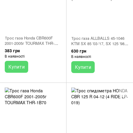
Трос газа Honda CBR600F
Трос газа ALLBALLS 45-1046
2001-2005г TOURMAX THR-
KTM SX 85 '03-'17, SX 125 '98-
1B69
'08, '11-'17, SX/EXC 250/300 '97-
383 грн
630 грн
'16 (OEM:515.02.091.00)
В наявності
В наявності
Купити
Купити