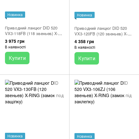
Новинка
Новинка
Приводний ланцюг DID 520
Приводний ланцюг DID 520
VX3-118FB (118 звеньев) X-
VX3-120FB (120 звеньев) X-
RING (замок под защіпку)
RING (замок под защіпку)
3 975 грн
4 358 грн
В наявності
В наявності
Купити
Купити
Новинка
Новинка