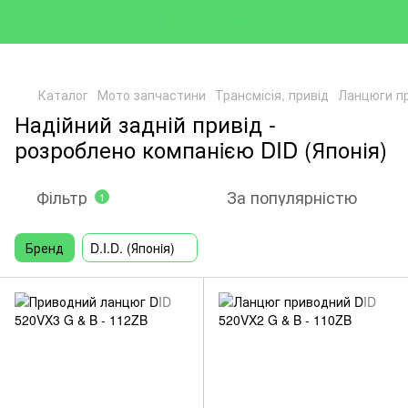
Каталог
Мото запчастини
Трансмісія, привід
Ланцюги п
Надійний задній привід -
розроблено компанiєю DID (Японія)
Фільтр
За популярністю
1
Бренд
D.I.D. (Японiя)