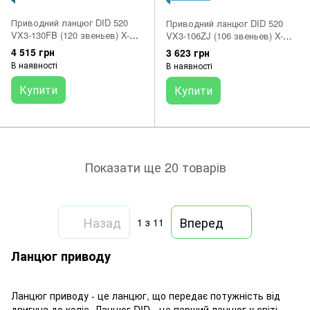
Приводний ланцюг DID 520
Приводний ланцюг DID 520
VX3-130FB (120 звеньев) X-
VX3-106ZJ (106 звеньев) X-
RING (замок под защіпку)
RING (замок під заклепку)
4 515 грн
3 623 грн
В наявності
В наявності
Купити
Купити
Показати ще 20 товарів
Назад
Вперед
1
з 11
Ланцюг приводу
Ланцюг приводу - це ланцюг, що передає потужність від
двигуна до коліс. Ланцюг DID - це перший ланцюг у світі,