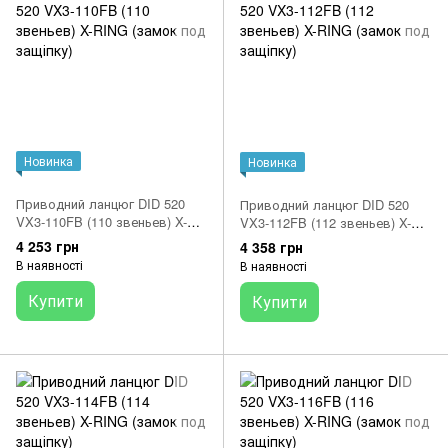
Новинка
Новинка
Приводний ланцюг DID 520
Приводний ланцюг DID 520
VX3-110FB (110 звеньев) X-
VX3-112FB (112 звеньев) X-
RING (замок под защіпку)
RING (замок под защіпку)
4 253 грн
4 358 грн
В наявності
В наявності
Купити
Купити