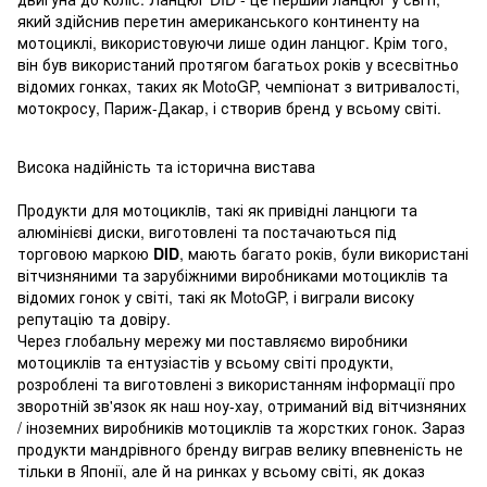
який здійснив перетин американського континенту на
мотоциклі, використовуючи лише один ланцюг. Крім того,
він був використаний протягом багатьох років у всесвітньо
відомих гонках, таких як MotoGP, чемпіонат з витривалості,
мотокросу, Париж-Дакар, і створив бренд у всьому світі.
Висока надійність та історична вистава
Продукти для мотоциклiв, такі як привідні ланцюги та
алюмінієві диски, виготовлені та постачаються під
торговою маркою
DID
, мають багато років, були використані
вітчизняними та зарубіжними виробниками мотоциклів та
відомих гонок у світі, такі як MotoGP, і виграли високу
репутацію та довіру.
Через глобальну мережу ми поставляємо виробники
мотоциклів та ентузіастів у всьому світі продукти,
розроблені та виготовлені з використанням інформації про
зворотній зв'язок як наш ноу-хау, отриманий від вітчизняних
/ іноземних виробників мотоциклів та жорстких гонок. Зараз
продукти мандрівного бренду виграв велику впевненість не
тільки в Японії, але й на ринках у всьому світі, як доказ