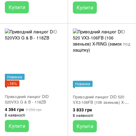
Купити
Купити
Новинка
−16%
Новинка
Приводний ланцюг DID
Приводний ланцюг DID 520
520VX3 G & B - 118ZB
VX3-106FB (106 звеньев) X-
RING (замок под защіпку)
4 394 грн
3 833 грн
5 258 грн
В наявності
В наявності
Купити
Купити