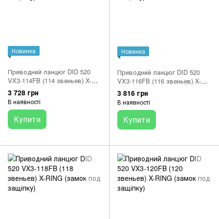
Новинка
Новинка
Приводний ланцюг DID 520
Приводний ланцюг DID 520
VX3-114FB (114 звеньев) X-
VX3-116FB (116 звеньев) X-
RING (замок под защіпку)
RING (замок под защіпку)
3 728 грн
3 816 грн
В наявності
В наявності
Купити
Купити