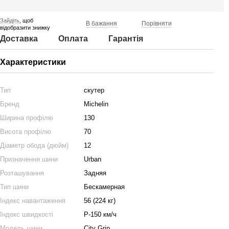
Зайдіть
, щоб
В бажання
Порівняти
відобразити знижку
Доставка
Оплата
Гарантія
Характеристики
Тип
скутер
Бренд
Michelin
Ширина профілю
130
Висота профілю
70
Діаметр обода (дюйм)
12
Призначення шини
Urban
Розташування
Задняя
Тип шини
Бескамерная
Індекс навантаження
56 (224 кг)
Індекс швидкості
P-150 км/ч
Модель шини
City Grip