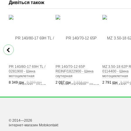
Дивіться також
PR 140/80-17 69H TL /
PR 140/70-12 65P
MZ 3.50-18 62P R
0281900 - Шина
REINF/1822900 - Шина
0114400 - Шина
мотоциклетная
скутерная
мотоциклетная
8 349 грн
9 293 грн
2 097 грн
2 334 грн
2 791 грн
3 106 
© 2014—2026
інтернет-магазин Motokontakt