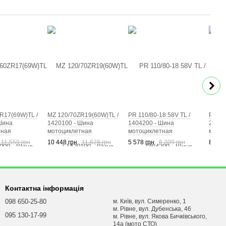
R17(69W)TL /
MZ 120/70ZR19(60W)TL /
PR 110/80-18 58V TL /
PR 19
Шина
1420100 - Шина
1404200 - Шина
20687
тная
мотоциклетная
мотоциклетная
мотоц
11 559 грн
10 448 грн
11 628 грн
5 578 грн
6 209 грн
8 813
Контактна інформація
098 650-25-80
м. Київ, вул. Симеренко, 1
м. Рівне, вул. Дубенська, 46
095 130-17-99
м. Рівне, вул. Якова Бичківського,
14а (мото СТО)