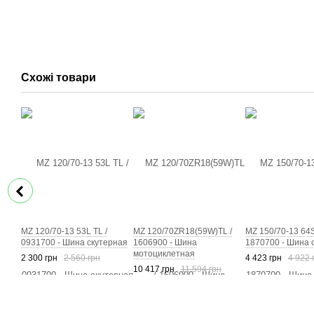
Схожі товари
MZ 120/70-13 53L TL /
MZ 120/70ZR18(59W)TL /
MZ 150/70-13 64S
0931700 - Шина скутерная
1606900 - Шина
1870700 - Шина 
мотоциклетная
2 300 грн
2 560 грн
4 423 грн
4 922 
10 417 грн
11 594 грн