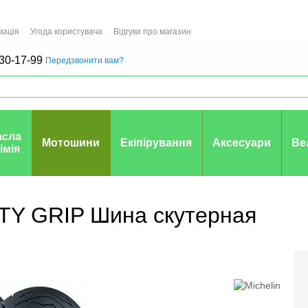
мація
Угода користувача
Відгуки про магазин
30-17-99
Передзвонити вам?
асла
Мотошини
Екіпірування
Аксесуари
Ве
хімія
ITY GRIP Шина скутерная