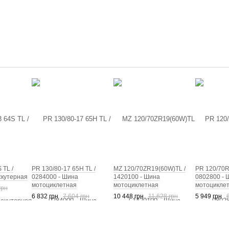
 TL /
PR 130/80-17 65H TL /
MZ 120/70ZR19(60W)TL /
PR 120/70R
скутерная
0284000 - Шина
1420100 - Шина
0802800 - 
мотоциклетная
мотоциклетная
мотоцикле
грн
6 832 грн
7 604 грн
10 448 грн
11 628 грн
5 949 грн