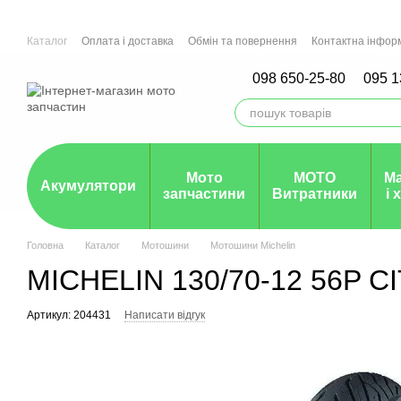
Перейти до основного контенту
Каталог
Оплата і доставка
Обмін та повернення
Контактна інфор
Мото СТО м.Рівне, Ірпінь, Дніпро
Гарантія
098 650-25-80
095 1
Мото
МОТО
М
Акумулятори
запчастини
Витратники
і 
Головна
Каталог
Мотошини
Мотошини Michelin
MICHELIN 130/70-12 56P C
Артикул: 204431
Написати відгук