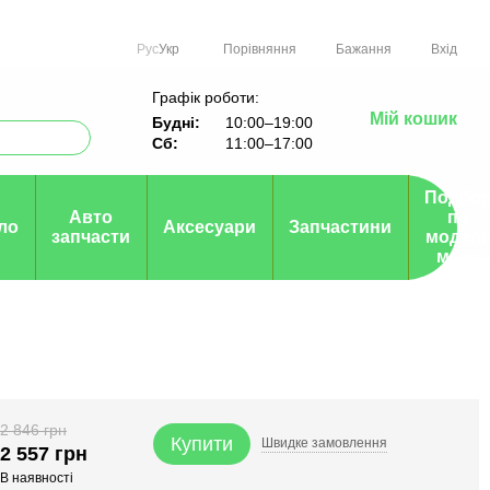
Порівняння
Рус
Укр
Бажання
Вхід
Графік роботи:
Мій кошик
Будні:
10:00–19:00
Сб:
11:00–17:00
Подбо
Авто
по
ло
Аксесуари
Запчастини
запчасти
модел
мото
2 846 грн
Купити
Швидке
замовлення
2 557 грн
В наявності