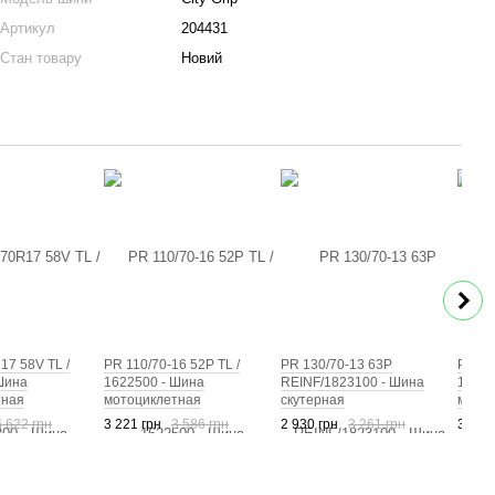
Артикул
204431
Стан товару
Новий
17 58V TL /
PR 110/70-16 52P TL /
PR 130/70-13 63P
PR 13
Шина
1622500 - Шина
REINF/1823100 - Шина
16226
тная
мотоциклетная
скутерная
мотоц
6 622 грн
3 221 грн
3 586 грн
2 930 грн
3 261 грн
3 892