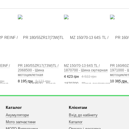
EINF /
PR 180/55ZR17(73W)TL /
MZ 150/70-13 64S TL /
PR 160/60Z
2068500 - Шина
1870700 - Шина скутерная
1971000 - 
мотоциклетная
мотоцикле
4 423 грн
4 922 грн
грн
8 195 грн
9 121 грн
10 385 грн
Каталог
Клієнтам
Акумулятори
Вхід до кабінету
Мото запчастини
Каталог
МОТО Витратники
Оплата і доставка