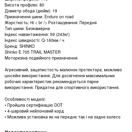
Висота профілю: 80
Діаметр обода (дюйм): 19
Призначення шини: Enduro on road
Жорсткість: Ні < br /> Розташування: Передня
Тип шини: Безкамерна
Індекс навантаження: 59 (243кг)
Індекс швидкості: Q-160км / ч
Бренд: SHINKO
Shinko E 705 TRAIL MASTER
Моторезіна подвійного призначення
Агресивний, зацепистость малюнок протектора, можливо
шосейні використання. Для досягнення максимальних
робочих характеристик рекомендується парне
використання. Придатна для спортивного використання.
Особливості моделі:
• Пройшла сертифікацію DOT
• 4-шаровий нейлоновий корд
• Можлива установка як на переднє так і на заднє колесо