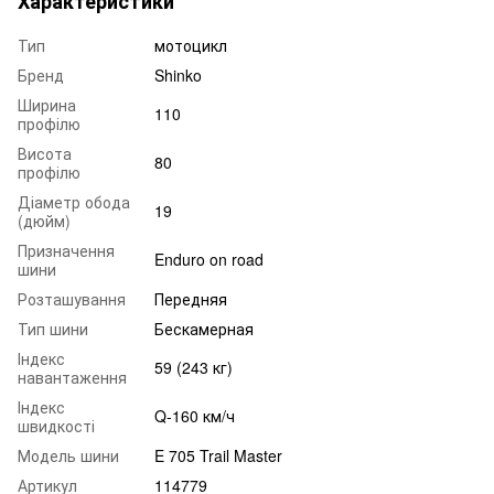
Характеристики
Тип
мотоцикл
Бренд
Shinko
Ширина
110
профілю
Висота
80
профілю
Діаметр обода
19
(дюйм)
Призначення
Enduro on road
шини
Розташування
Передняя
Тип шини
Бескамерная
Індекс
59 (243 кг)
навантаження
Індекс
Q-160 км/ч
швидкості
Модель шини
E 705 Trail Master
Артикул
114779