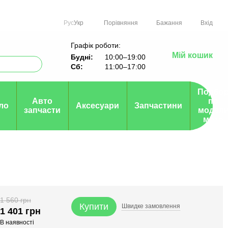
Порівняння
Рус
Укр
Бажання
Вхід
Графік роботи:
Мій кошик
Будні:
10:00–19:00
Сб:
11:00–17:00
Подбо
Авто
по
ло
Аксесуари
Запчастини
запчасти
модел
мото
1 560 грн
Купити
Швидке
замовлення
1 401 грн
В наявності