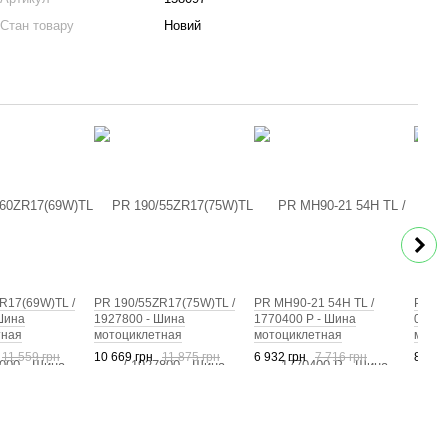
Стан товару
Новий
R17(69W)TL /
PR 190/55ZR17(75W)TL /
PR MH90-21 54H TL /
PR 14
Шина
1927800 - Шина
1770400 P - Шина
02819
тная
мотоциклетная
мотоциклетная
мотоц
11 559 грн
10 669 грн
11 875 грн
6 932 грн
7 716 грн
8 349