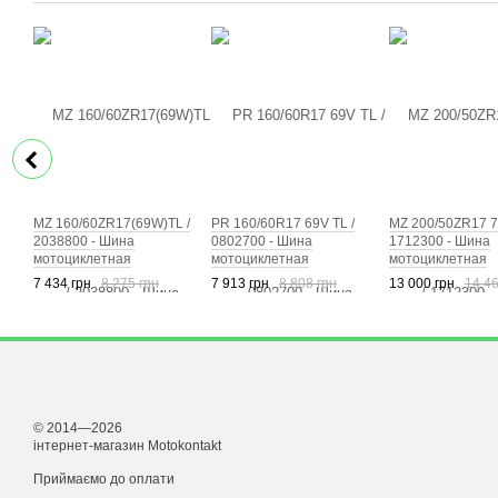
MZ 160/60ZR17(69W)TL /
PR 160/60R17 69V TL /
MZ 200/50ZR17 7
2038800 - Шина
0802700 - Шина
1712300 - Шина
мотоциклетная
мотоциклетная
мотоциклетная
7 434 грн
8 275 грн
7 913 грн
8 808 грн
13 000 грн
14 46
© 2014—2026
інтернет-магазин Motokontakt
Приймаємо до оплати