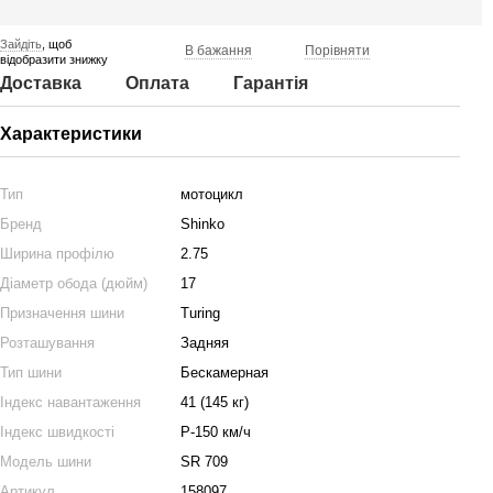
Зайдіть
, щоб
В бажання
Порівняти
відобразити знижку
Доставка
Оплата
Гарантія
Характеристики
Тип
мотоцикл
Бренд
Shinko
Ширина профілю
2.75
Діаметр обода (дюйм)
17
Призначення шини
Turing
Розташування
Задняя
Тип шини
Бескамерная
Індекс навантаження
41 (145 кг)
Індекс швидкості
P-150 км/ч
Модель шини
SR 709
Артикул
158097