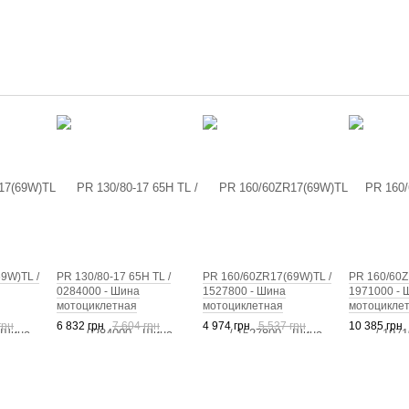
9W)TL /
PR 130/80-17 65H TL /
PR 160/60ZR17(69W)TL /
PR 160/60Z
0284000 - Шина
1527800 - Шина
1971000 - 
мотоциклетная
мотоциклетная
мотоцикле
грн
6 832 грн
7 604 грн
4 974 грн
5 537 грн
10 385 грн