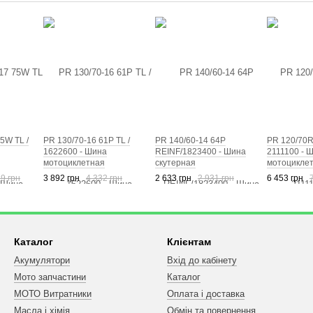
5W TL /
PR 130/70-16 61P TL /
PR 140/60-14 64P
PR 120/70R
1622600 - Шина
REINF/1823400 - Шина
2111100 - 
мотоциклетная
скутерная
мотоцикле
9 грн
3 892 грн
4 332 грн
2 633 грн
2 931 грн
6 453 грн
Каталог
Клієнтам
Акумулятори
Вхід до кабінету
Мото запчастини
Каталог
МОТО Витратники
Оплата і доставка
Масла і хімія
Обмін та повернення