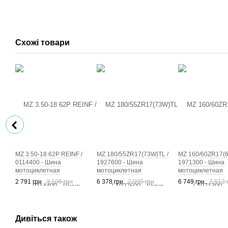
Схожі товари
MZ 3.50-18 62P REINF /
MZ 180/55ZR17(73W)TL /
MZ 160/60ZR17(6
0114400 - Шина
1927600 - Шина
1971300 - Шина
мотоциклетная
мотоциклетная
мотоциклетная
2 791 грн
3 106 грн
6 378 грн
7 099 грн
6 749 грн
7 512 
Дивіться також