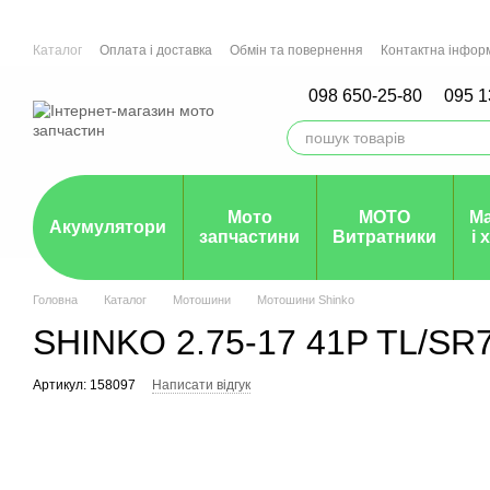
Перейти до основного контенту
Каталог
Оплата і доставка
Обмін та повернення
Контактна інфор
Мото СТО м.Рівне, Ірпінь, Дніпро
Гарантія
098 650-25-80
095 1
Мото
МОТО
М
Акумулятори
запчастини
Витратники
і 
Головна
Каталог
Мотошини
Мотошини Shinko
SHINKO 2.75-17 41P TL/SR
Артикул: 158097
Написати відгук