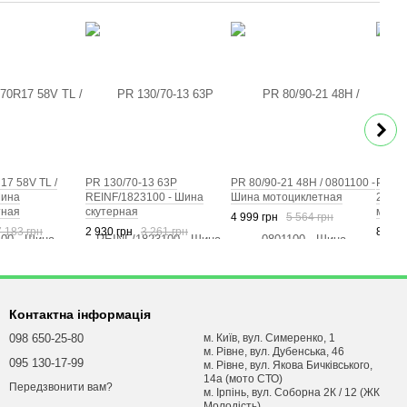
17 58V TL /
PR 130/70-13 63P
PR 80/90-21 48H / 0801100 -
PR 19
Шина
REINF/1823100 - Шина
Шина мотоциклетная
20686
тная
скутерная
мотоц
4 999 грн
5 564 грн
7 183 грн
2 930 грн
3 261 грн
8 080
Контактна інформація
098 650-25-80
м. Київ, вул. Симеренко, 1
м. Рівне, вул. Дубенська, 46
095 130-17-99
м. Рівне, вул. Якова Бичківського,
14а (мото СТО)
Передзвонити вам?
м. Ірпінь, вул. Соборна 2К / 12 (ЖК
Молодість)