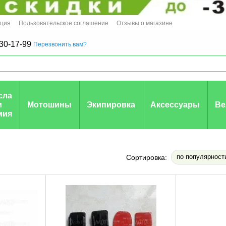
ация
Пользовательское соглашение
Отзывы о магазине
30-17-99
Перезвонить вам?
сла
и
Мотошины
Экипировка
Аксессуары
Ве
мия
по популярност
Сортировка: