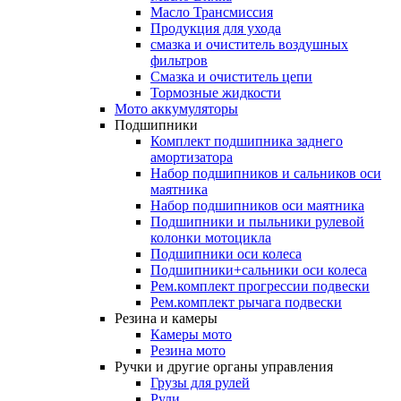
Масло Трансмиссия
Продукция для ухода
смазка и очиститель воздушных
фильтров
Смазка и очиститель цепи
Тормозные жидкости
Мото аккумуляторы
Подшипники
Комплект подшипника заднего
амортизатора
Набор подшипников и сальников оси
маятника
Набор подшипников оси маятника
Подшипники и пыльники рулевой
колонки мотоцикла
Подшипники оси колеса
Подшипники+сальники оси колеса
Рем.комплект прогрессии подвески
Рем.комплект рычага подвески
Резина и камеры
Камеры мото
Резина мото
Ручки и другие органы управления
Грузы для рулей
Рули