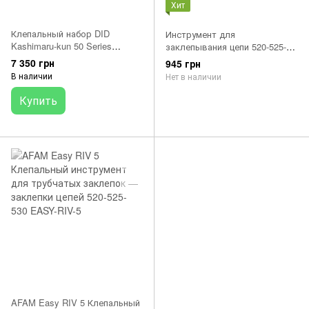
Хит
Клепальный набор DID
Инструмент для
Kashimaru-kun 50 Series
заклепывания цепи 520-525-
KM500R Daido Kogyo Co., Ltd.
530 - OE9510 Ognibene
7 350 грн
945 грн
DID (выпрессовка-
В наличии
Нет в наличии
запрессовка)
Купить
AFAM Easy RIV 5 Клепальный