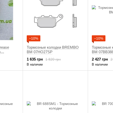
−10%
−10%
rease
Тормозные колодки BREMBO
Тормозные
я
BM 07HO27SP
BM 07BB38
та и
1 635 грн
2 427 грн
1 820 грн
2
ей 25 г
В наличии
В наличии