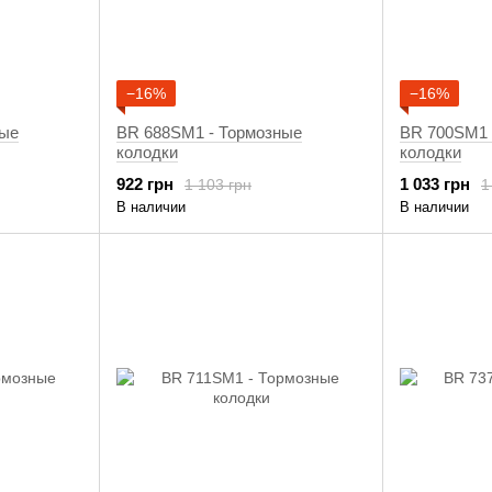
−16%
−16%
ные
BR 688SM1 - Тормозные
BR 700SM1 
колодки
колодки
922 грн
1 033 грн
1 103 грн
1
В наличии
В наличии