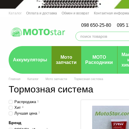
Перейти к основному контенту
Каталог
Оплата и доставка
Обмен и возврат
Контактная информ
Мото СТО г.Ровно, Ирпень, Днепро
Гарантия
098 650-25-80
095 1
Ма
Мото
МОТО
Аккумуляторы
запчасти
Расходники
хи
Главная
Каталог
Мото запчасти
Тормозная система
Тормозная система
Распродажа
1
Хит
4
Лучшая цена
7
Бренд