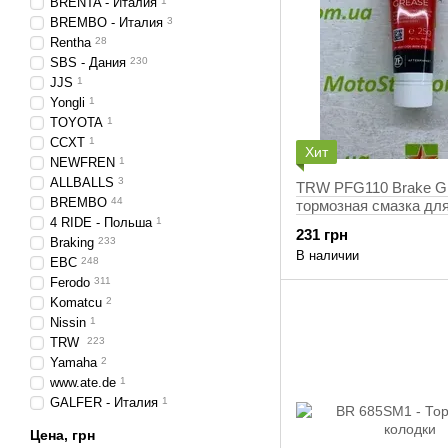
BRENTA - Италия
1
BREMBO - Италия
3
Rentha
28
SBS - Дания
230
JJS
1
Yongli
1
TOYOTA
1
CCXT
1
Хит
NEWFREN
1
ALLBALLS
3
TRW PFG110 Brake G
BREMBO
44
тормозная смазка дл
4 RIDE - Польша
1
направляющих суппор
231 грн
резиновых уплотнител
Braking
233
В наличии
EBC
248
Ferodo
311
Komatcu
2
Nissin
1
TRW
223
Yamaha
2
www.ate.de
1
GALFER - Италия
1
Цена, грн