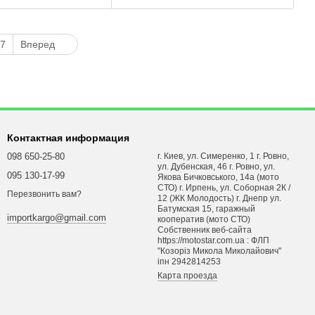
PERMOTO; MV
UTALE 450-1130
7
Вперед
Контактная информация
098 650-25-80
г. Киев, ул. Симеренко, 1 г. Ровно,
ул. Дубенская, 46 г. Ровно, ул.
095 130-17-99
Якова Бичковського, 14а (мото
СТО) г. Ирпень, ул. Соборная 2К /
Перезвонить вам?
12 (ЖК Молодость) г. Днепр ул.
Батумская 15, гаражный
importkargo@gmail.com
кооператив (мото СТО)
Собственник веб-сайта
https://motostar.com.ua : ФЛП
"Козоріз Микола Миколайович"
iпн 2942814253
Карта проезда