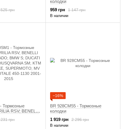
колодки
959 грн
 525 грн
1 147 грн
В наличии
−16%
- Тормозные
BR 928CM55 - Тормозные
RILIA RSV; BENELLI
колодки
ADO; BMW S;
1 919 грн
 231 грн
2 296 грн
NSTER;
В наличии
A SM; KTM SUPER