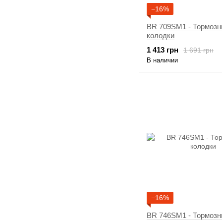
−16%
BR 709SM1 - Тормоз
колодки
1 413 грн
1 691 грн
В наличии
−16%
BR 746SM1 - Тормоз