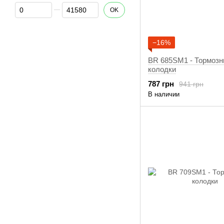
От Цена, грн
До Цена, грн
OK
−16%
BR 685SM1 - Тормоз
колодки
787 грн
941 грн
В наличии