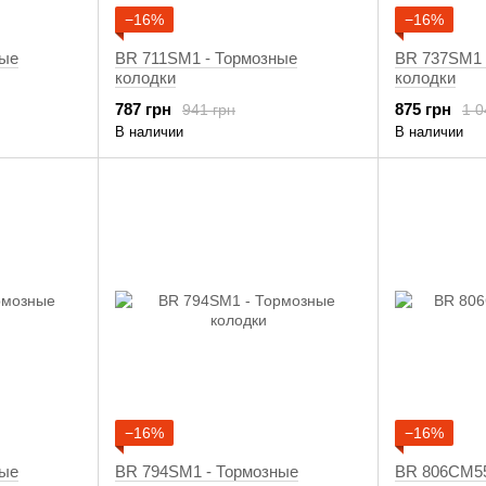
−16%
−16%
ные
BR 711SM1 - Тормозные
BR 737SM1 
колодки
колодки
787 грн
875 грн
941 грн
1 0
В наличии
В наличии
−16%
−16%
ные
BR 794SM1 - Тормозные
BR 806CM55