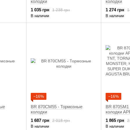
колодки
колодки
1 035 грн
1 274 грн
1 238 грн
1
В наличии
В наличии
−16%
−16%
ные
BR 870CM55 - Тормозные
BR 870SM1 
колодки
колодки AP
TNT, TORN
1 687 грн
1 865 грн
2 018 грн
2
DUCATI MO
В наличии
В наличии
HUSQVARN