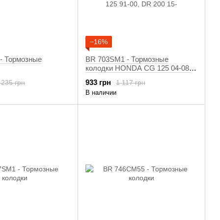
−16%
- Тормозные
BR 703SM1 - Тормозные
колодки HONDA CG 125 04-08,
CRF 150 03-16, KAWASAKI KX
933 грн
 235 грн
1 117 грн
65 00-,KLX 125 10-13, SUZUKI
В наличии
DR 125 91-00, DR 200 15-