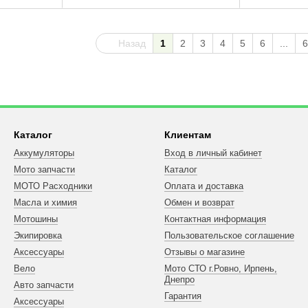
DUKE, SU
AGUSTA BR
2001-2015
Назад
1
2
3
4
5
6
...
6
Каталог
Клиентам
Аккумуляторы
Вход в личный кабинет
Мото запчасти
Каталог
МОТО Расходники
Оплата и доставка
Масла и химия
Обмен и возврат
Мотошины
Контактная информация
Экипировка
Пользовательское соглашение
Аксессуары
Отзывы о магазине
Вело
Мото СТО г.Ровно, Ирпень,
Днепро
Авто запчасти
Гарантия
Аксессуары