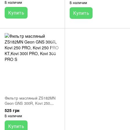
NC450, KAYO RX3 194mq,
В наличии
В наличии
177MN, 174MN
Купить
Купить
Фильтр масляный ZS182MN
Geon GNS 300R, Kovi 250
PRO, Kovi 250 PRO KT,Kovi
525 грн
300I PRO, Kovi 300 PRO S
В наличии
Купить