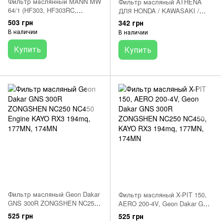
Фильтр маслянный MANN MW
Фильтр масляный ATHENA
64/1 (HF303, HF303RC,
ДЛЯ HONDA / KAWASAKI /
COF203)
POLARIS / YAMAHA (HF303)
503 грн
342 грн
FFP008
В наличии
В наличии
Купить
Купить
Фильтр масляный Geon Dakar
Фильтр масляный X-PIT 150,
GNS 300R ZONGSHEN NC250
AERO 200-4V, Geon Dakar GNS
NC450 Engine KAYO RX3
300R ZONGSHEN NC250
525 грн
525 грн
194mq, 177MN, 174MN