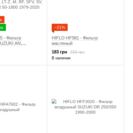
а
на
−21%
5 - Фильтр
HIFLO HF981 - Фильтр
UZUKI AN,
масляный
 DL, DR, GSF,
183 грн
233 грн
GSX-R, GSX-S, GV,
В наличии
-F, LT-R, LT-Z, M, RF,
, VL, VLR 50-1800