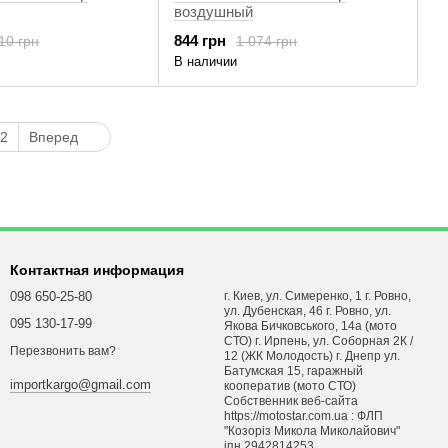
воздушный
844 грн
10 грн
1 074 грн
В наличии
2
Вперед
Контактная информация
098 650-25-80
г. Киев, ул. Симеренко, 1 г. Ровно,
ул. Дубенская, 46 г. Ровно, ул.
095 130-17-99
Якова Бичковського, 14а (мото
СТО) г. Ирпень, ул. Соборная 2К /
Перезвонить вам?
12 (ЖК Молодость) г. Днепр ул.
Батумская 15, гаражный
importkargo@gmail.com
кооператив (мото СТО)
Собственник веб-сайта
https://motostar.com.ua : ФЛП
"Козоріз Микола Миколайович"
iпн 2942814253