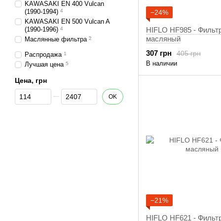
KAWASAKI EN 400 Vulcan
(1990-1994)
4
−24%
KAWASAKI EN 500 Vulcan A
(1990-1996)
4
HIFLO HF985 - Фильт
масляный
Маслянные фильтра
2
307 грн
405 грн
Распродажа
1
В наличии
Лучшая цена
5
Цена, грн
От Цена, грн
До Цена, грн
OK
−21%
HIFLO HF621 - Фильт