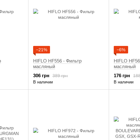
−21%
−6%
р
HIFLO HF556 - Фильтр
HIFLO HF56
масляный
масляный
306 грн
176 грн
389 грн
188
В наличии
В наличии