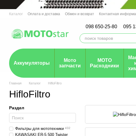
Перейти к основному контенту
Каталог
Оплата и доставка
Обмен и возврат
Контактная информ
Мото СТО г.Ровно, Ирпень, Днепро
Гарантия
098 650-25-80
095 1
Ма
Мото
МОТО
Аккумуляторы
запчасти
Расходники
хи
Главная
Каталог
HifloFiltro
HifloFiltro
Раздел
Фильтры для мототехники
432
KAWASAKI ER-5 500 Twister