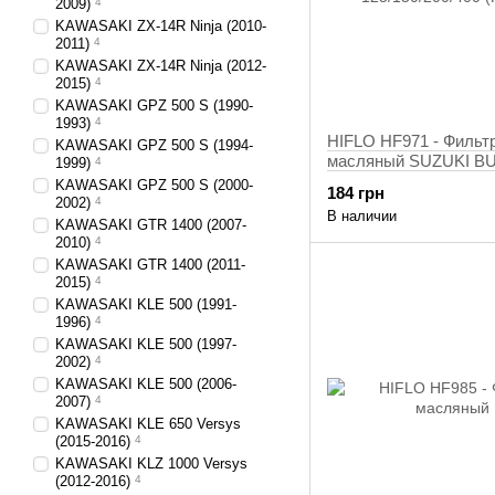
2009)
4
KAWASAKI ZX-14R Ninja (2010-
2011)
4
KAWASAKI ZX-14R Ninja (2012-
2015)
4
KAWASAKI GPZ 500 S (1990-
1993)
4
HIFLO HF971 - Фильт
KAWASAKI GPZ 500 S (1994-
масляный SUZUKI 
1999)
4
125/150/200/400 (HF13
KAWASAKI GPZ 500 S (2000-
184 грн
2002)
4
В наличии
KAWASAKI GTR 1400 (2007-
2010)
4
KAWASAKI GTR 1400 (2011-
2015)
4
KAWASAKI KLE 500 (1991-
1996)
4
KAWASAKI KLE 500 (1997-
2002)
4
KAWASAKI KLE 500 (2006-
2007)
4
KAWASAKI KLE 650 Versys
(2015-2016)
4
KAWASAKI KLZ 1000 Versys
(2012-2016)
4