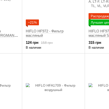
Распродаж
−21%
Лучшая це
р
HIFLO HF972 - Фильтр
HIFLO HF97
BURGMAN
масляный
масляный S
1)
BOULEVARD,
124 грн
315 грн
158 грн
GSR, GSX, 
В наличии
В наличии
GW, LT-A, LT
SFV, SV, TL
1979-2020