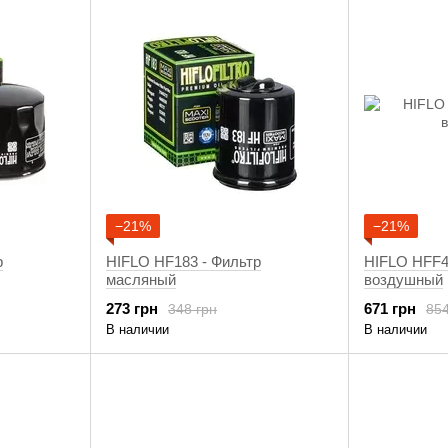
−21%
−21%
р
HIFLO HF183 - Фильтр
HIFLO HFF4
масляный
воздушный
273 грн
671 грн
348 грн
854
В наличии
В наличии