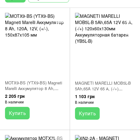
MOTX9-BS (YTX9-BS) Magneti
MAGNETI MARELLI MOB5L-B
Marelli Аккумулятор 8 Ah,
5Ah,65A 12V 65 А, (-/+)
120A, 12V, (+/-), 150x87x105
120x60x130мм
2 205 грн
1 103 грн
мм
Аккумуляторная батарея
В наличии
В наличии
(YB5L-B)
Купить
Купить