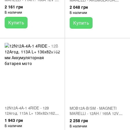
мото аккумулятор
12AH/165A 12V L+
2 161 грн
2 048 грн
Аккумулятор
В наличии
В наличии
Купить
Купить
12N12A-4A-1 4RIDE - 12В
MOB12A-B/SM - MAGNETI
12Агод. 113А L+ 136x82x162
MARELLI - 12AH / 165A 12V
мм Аккумуляторная батарея
Стартерная аккумуляторная
1 943 грн
2 258 грн
мото
батарея
В наличии
В наличии