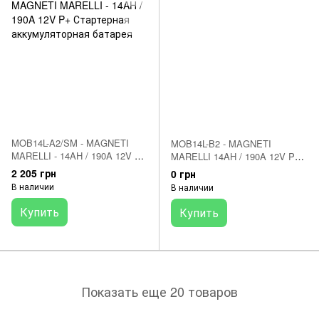
MOB14L-A2/SM - MAGNETI
MOB14L-B2 - MAGNETI
MARELLI - 14AH / 190A 12V P+
MARELLI 14AH / 190A 12V P+
Стартерная аккумуляторная
Стартерная аккумуляторная
2 205 грн
0 грн
батарея
батарея
В наличии
В наличии
Купить
Купить
Показать еще 20 товаров