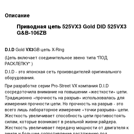
Описание
Приводная цепь 525VX3 Gold DID 525VX3
G&B-106ZB
D.I.D
Gold
VX3
GB цепь X-Ring
(Цепь включает соединительное звено типа "ПОД
РАСКЛЕПКУ" )
D.I.D - это японская сеть производителей оригинального
оборудования.
При разработке серии Pro-Street VX компания D.I.D
сосредоточила внимание на повышении «жесткости» цепи.
Традиционно «прочность на разрыв» использовалась для
измерения прочности цепи. Но прочность на разрыв - это
всего лишь лабораторное измерение «точки разрыва» цепи.
Жесткость увеличивает способность цепи противостоять
силам, которые возникают в реальной жизни райдера.
Жесткость увеличивает передачу мощности от двигателя к
земле и большее сопротивление растяжению под