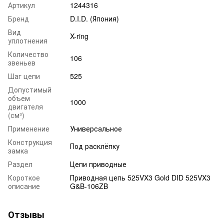
Артикул
1244316
Бренд
D.I.D. (Япония)
Вид
X-ring
уплотнения
Количество
106
звеньев
Шаг цепи
525
Допустимый
объем
1000
двигателя
(см³)
Применение
Универсальное
Конструкция
Под расклёпку
замка
Раздел
Цепи приводные
Короткое
Приводная цепь 525VX3 Gold DID 525VX3
описание
G&B-106ZB
Отзывы