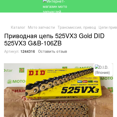
Каталог
Мото запчасти
Трансмиссия, привод
Цепи при
Приводная цепь 525VX3 Gold DID
525VX3 G&B-106ZB
Артикул:
1244316
Оставить отзыв