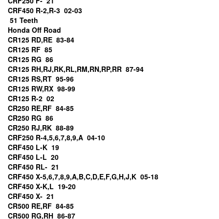
CRF250 F- 21
CRF450 R-2,R-3 02-03
51 Teeth
Honda Off Road
CR125 RD,RE 83-84
CR125 RF 85
CR125 RG 86
CR125 RH,RJ,RK,RL,RM,RN,RP,RR 87-94
CR125 RS,RT 95-96
CR125 RW,RX 98-99
CR125 R-2 02
CR250 RE,RF 84-85
CR250 RG 86
CR250 RJ,RK 88-89
CRF250 R-4,5,6,7,8,9,A 04-10
CRF450 L-K 19
CRF450 L-L 20
CRF450 RL- 21
CRF450 X-5,6,7,8,9,A,B,C,D,E,F,G,H,J,K 05-18
CRF450 X-K,L 19-20
CRF450 X- 21
CR500 RE,RF 84-85
CR500 RG,RH 86-87