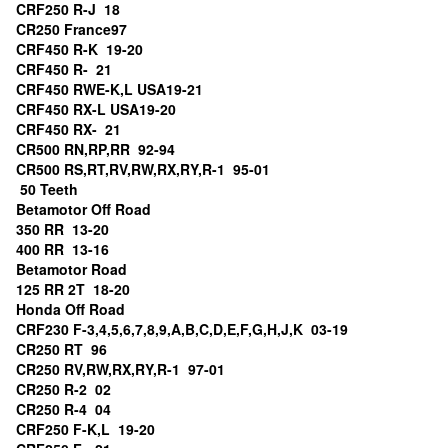
CRF250 R-J 18
CR250 France97
CRF450 R-K 19-20
CRF450 R- 21
CRF450 RWE-K,L USA19-21
CRF450 RX-L USA19-20
CRF450 RX- 21
CR500 RN,RP,RR 92-94
CR500 RS,RT,RV,RW,RX,RY,R-1 95-01
50 Teeth
Betamotor Off Road
350 RR 13-20
400 RR 13-16
Betamotor Road
125 RR 2T 18-20
Honda Off Road
CRF230 F-3,4,5,6,7,8,9,A,B,C,D,E,F,G,H,J,K 03-19
CR250 RT 96
CR250 RV,RW,RX,RY,R-1 97-01
CR250 R-2 02
CR250 R-4 04
CRF250 F-K,L 19-20