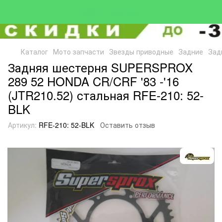
Каталог
Мото запчасти
Звезды приводные
Задние
Зад
Задняя шестерня SUPERSPROX
289 52 HONDA CR/CRF '83 -'16
(JTR210.52) стальная RFE-210: 52-
BLK
Артикул:
RFE-210: 52-BLK
Оставить отзыв