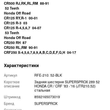
CR500 RJ,RK,RL,RM 88-91
52 Teeth
Honda Off Road
CR125 RY,R-1 00-01
CR125 R-3 03
CR125 R-4,5,6,7 04-07
53 Teeth
Honda Off Road
CR250 RH 87
CR250 RL,RM 90-91
CRF250 X-4,5,6,7,8,9,A,B,C,D,E,F,G,H 04-17
Характеристики
Артикул
RFE-210: 52-BLK
Короткое
Задняя шестерня SUPERSPROX 289 52
описание
HONDA CR / CRF '83 -'16 (JTR210.52)
стальная
Штрихкод
8592165073019
Бренд
SUPERSPROX
Состояние