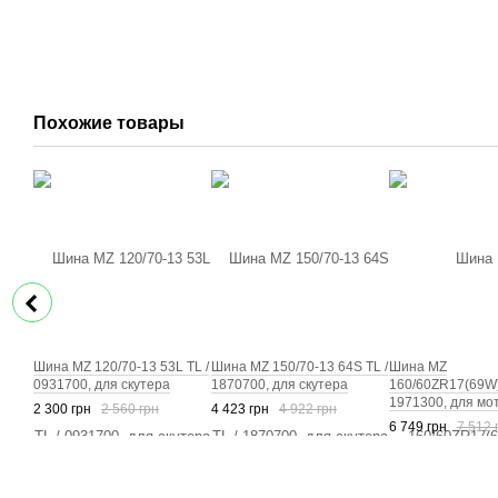
Похожие товары
Шина MZ 120/70-13 53L TL /
Шина MZ 150/70-13 64S TL /
Шина MZ
0931700, для скутера
1870700, для скутера
160/60ZR17(69W)
1971300, для мо
2 300 грн
2 560 грн
4 423 грн
4 922 грн
6 749 грн
7 512 