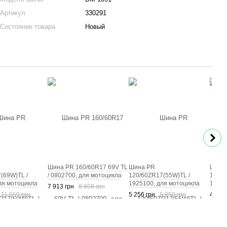
Артикул
330291
Состояние товара
Новый
Шина PR 160/60R17 69V TL
Шина PR
Шина
(69W)TL /
/ 0802700, для мотоцикла
120/60ZR17(55W)TL /
120/6
ля мотоцикла
1925100, для мотоцикла
19712
7 913 грн
8 808 грн
11 559 грн
5 256 грн
5 850 грн
4 226