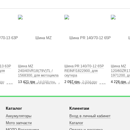
13 63P
Шина MZ
Шина PR 140/70-12 65P
Шина MZ
для
240/40VR18(79V)TL /
REINF/1822900, для
120/60ZR17
1568300, для мотоцикла
скутера
1971200, д
грн
13 421 грн
14 938 грн
2 097 грн
2 334 грн
4 226 грн
Каталог
Клиентам
Аккумуляторы
Вход в личный кабинет
Мото запчасти
Каталог
МОТО Расходники
Оплата и доставка