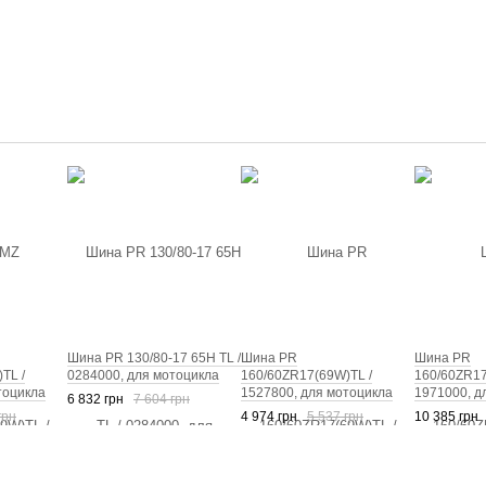
Шина PR 130/80-17 65H TL /
Шина PR
Шина PR
TL /
0284000, для мотоцикла
160/60ZR17(69W)TL /
160/60ZR17
тоцикла
1527800, для мотоцикла
1971000, д
6 832 грн
7 604 грн
грн
4 974 грн
5 537 грн
10 385 грн